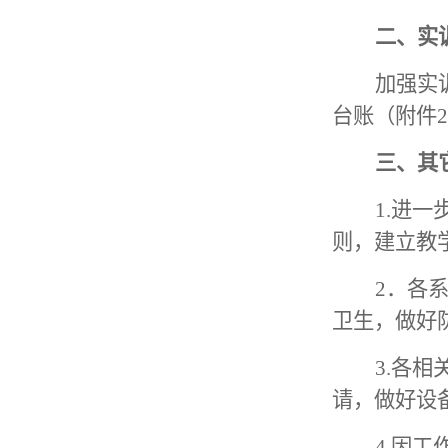
二、实
加强实
台账（附件
三、其
1.进
则，建立教
2．各
卫生，做好
3.各
请，做好设
4
.
因工