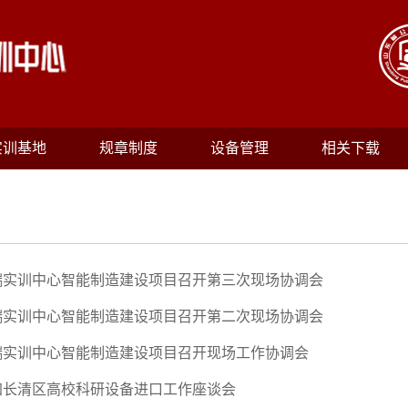
实训基地
规章制度
设备管理
相关下载
端实训中心智能制造建设项目召开第三次现场协调会
端实训中心智能制造建设项目召开第二次现场协调会
端实训中心智能制造建设项目召开现场工作协调会
加长清区高校科研设备进口工作座谈会