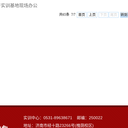
产实训基地现场办公
共65条 7/7
首页
上页
下页
尾页
实训中心：0531-89638671 邮编：250022
地址：济南市经十路23266号(槐荫校区)