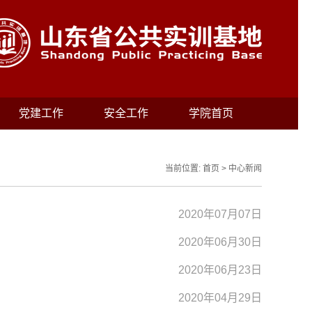
党建工作
安全工作
学院首页
当前位置:
首页
>
中心新闻
2020年07月07日
2020年06月30日
2020年06月23日
2020年04月29日