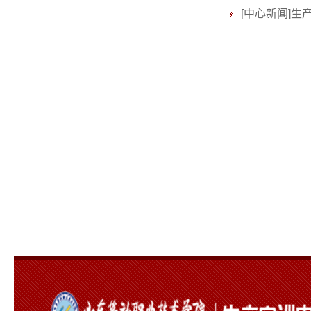
[中心新闻]
生